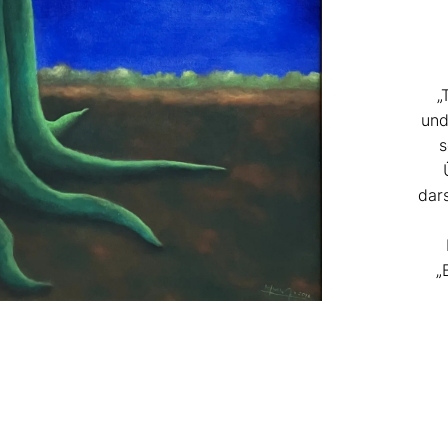
„
und
s
dar
„