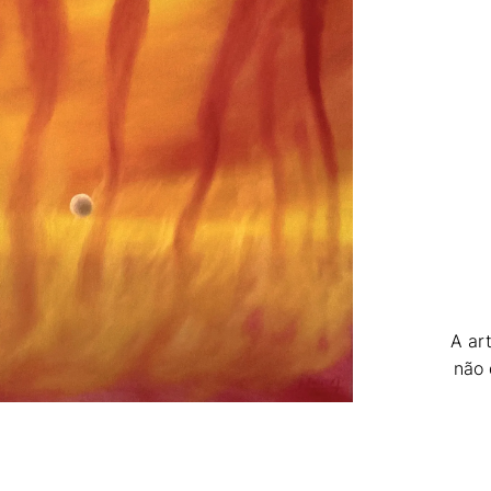
A ar
não 