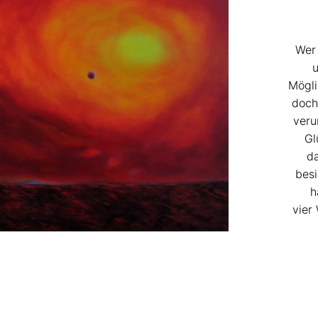
Wer 
u
Mögli
doch
veru
Gl
da
besi
h
vier